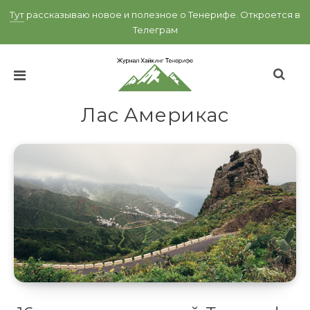
Тут
рассказываю новое и полезное о Тенерифе.
Откроется в
Телеграм
Лас Америкас