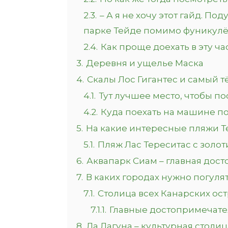
2.3.
– А я не хочу этот гайд. П
парке Тейде помимо фуникул
2.4.
Как проще доехать в эту ч
3.
Деревня и ущелье Маска
4.
Скалы Лос Гигантес и самый 
4.1.
Тут лучшее место, чтобы по
4.2.
Куда поехать на машине по
5.
На какие интересные пляжи Т
5.1.
Пляж Лас Тереситас с золо
6.
Аквапарк Сиам – главная дос
7.
В каких городах нужно погуля
7.1.
Столица всех Канарских ост
7.1.1.
Главные достопримечате
8.
Ла Лагуна – культурная столиц