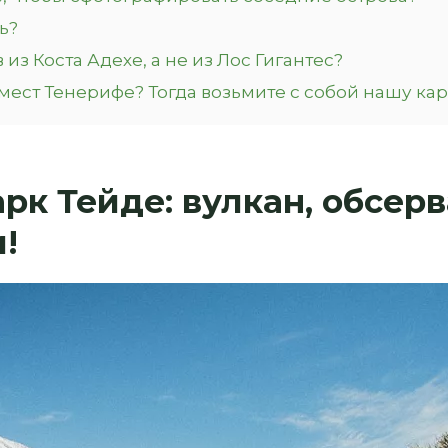
ь?
из Коста Адехе, а не из Лос Гигантес?
мест Тенерифе? Тогда возьмите с собой нашу карт
к Тейде: вулкан, обсерв
!