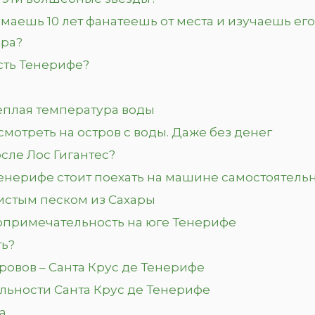
одумаешь 10 лет фанатеешь от места и изучаешь ег
ёра?
асть Тенерифе?
тёплая температура воды
смотреть на остров с воды. Даже без денег
сле Лос Гигантес?
енерифе стоит поехать на машине самостоятель
тистым песком из Сахары
топримечательность на юге Тенерифе
ть?
ровов – Санта Крус де Тенерифе
льности Санта Крус де Тенерифе
а