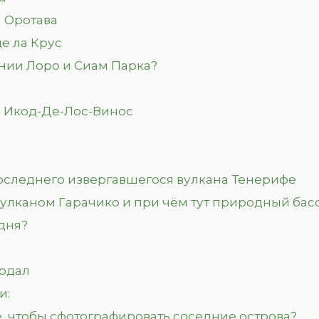
а Оротава
де ла Крус
нии Лоро и Сиам Парка?
о Икод-Де-Лос-Винос
последнего извергавшегося вулкана Тенерифе
вулканом Гарачико и при чём тут природный бас
одня?
ердал
и:
, чтобы сфотографировать соседние острова?