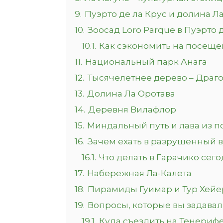
9.
Пуэрто де ла Крус и долина Л
10.
Зоосад Loro Parque в Пуэрто 
10.1.
Как сэкономить на посеще
11.
Национальный парк Анага
12.
Тысячелетнее дерево – Драг
13.
Долина Ла Оротава
14.
Деревня Вилафлор
15.
Миндальный путь и лава из 
16.
Зачем ехать в разрушенный 
16.1.
Что делать в Гарачико сег
17.
Набережная Ла-Калета
18.
Пирамиды Гуимар и Тур Хей
19.
Вопросы, которые вы задавал
19.1.
Куда съездить на Тенерифе