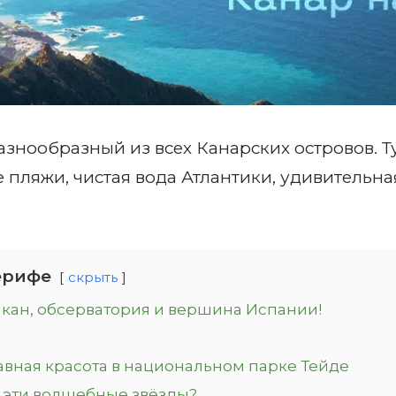
знообразный из всех Канарских островов. Т
е пляжи, чистая вода Атлантики, удивительн
ерифе
скрыть
лкан, обсерватория и вершина Испании!
лавная красота в национальном парке Тейде
ь эти волшебные звёзды?