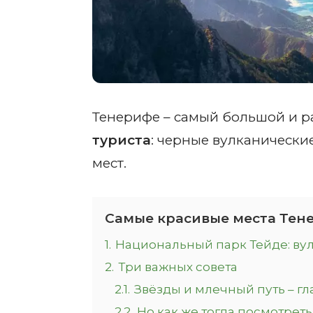
Тенерифе – самый большой и ра
туриста
: черные вулканически
мест.
Самые красивые места Тен
1.
Национальный парк Тейде: ву
2.
Три важных совета
2.1.
Звёзды и млечный путь – г
2.2.
Но как же тогда посмотрет