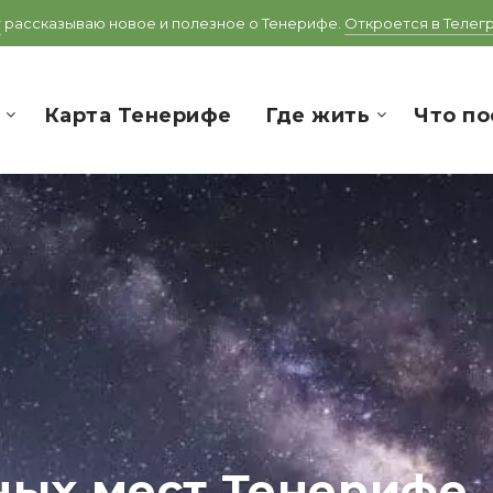
т
рассказываю новое и полезное о Тенерифе.
Откроется в Телег
Карта Тенерифе
Где жить
Что по
ных мест Тенерифе,