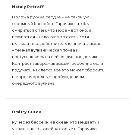
Nataly Petroff
Положа руку на сердце – не такой уж
огромный бассейн в Гарачико, чтобы
смириться с тем, что море – вот оно, а
искупаться – надо куда-то ехать. Хотя
выглядит все действительно впечатляюще
– темная вулканическая почва и
притулившиеся на ней воздушные домики.
Контраст завораживающий, особенно если
подумать, как легко все это может сбросить
в море очередным пробуждением
очередного вулкана…
Dmitry Gurov
ну через бассейн и в океан, кто мешает?))
я знаю много людей, которые в Гарачико