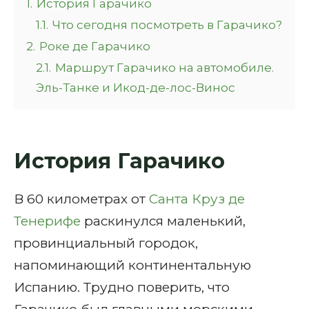
1.
История Гарачико
1.1.
Что сегодня посмотреть в Гарачико?
2.
Роке де Гарачико
2.1.
Маршрут Гарачико на автомобиле.
Эль-Танке и Икод-де-лос-Винос
История Гарачико
В 60 километрах от
Санта Круз де
Тенерифе
раскинулся маленький,
провинциальный городок,
напоминающий континентальную
Испанию. Трудно поверить, что